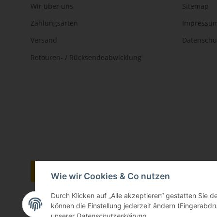
Wir über uns
Sitemap
Zahlungsarten
Impressu
Versand
Datenschu
Retouren- / Rücksendeabwicklung
Vertrag widerrufen
Wie wir Cookies & Co nutzen
Durch Klicken auf „Alle akzeptieren“ gestatten Sie d
können die Einstellung jederzeit ändern (Fingerabdru
unserer
Datenschutzerklärung
.