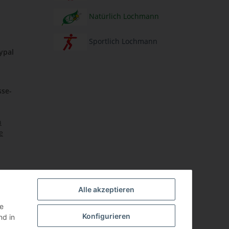
Natürlich Lochmann
Sportlich Lochmann
ypal
sse-
Alle akzeptieren
ie
Konfigurieren
d in