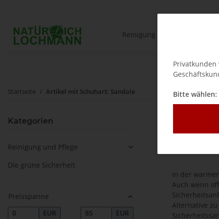
Reinigung und Pflege
Privatkunden 
Geschäftskund
Startseite
Artikel mit Schuhart: Sandale
Bitte wählen:
Sandal
Kategorien
Sicherheit
Reinigung und Pflege
Die grüne Sicherheit
In der warmen
Auch wenn off
Sicherheitsan
Preisspanne
Alternative z
EUR
EUR
Sicherheitssan