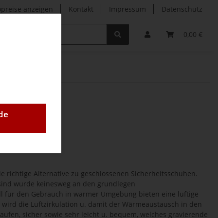
opreise anzeigen
Kontakt
Impressum
Datenschutz
0,00 €
de
e richtige Alternative zu geschlossenen Sicherheitsschuhen.
 sind wurde keinesweg an den grundlegen
l für den Gebrauch in warmer Umgebung bieten eine luftige
wird die Luftzirkulation u. damit der Wärmeaustausch in den
kaufen, sicher sowie sehr leicht u. bequem, welches gravierende