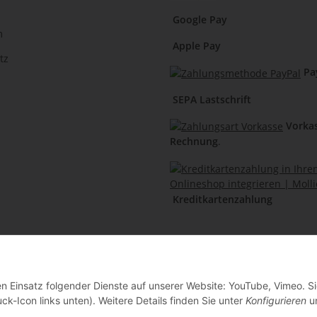
Google Pay
m
Apple Pay
tz
Pa
SEPA Lastschrift
Vorka
Rechnung
.
Kreditkartenzahlung
en Einsatz folgender Dienste auf unserer Website: YouTube, Vimeo. S
ck-Icon links unten). Weitere Details finden Sie unter
Konfigurieren
un