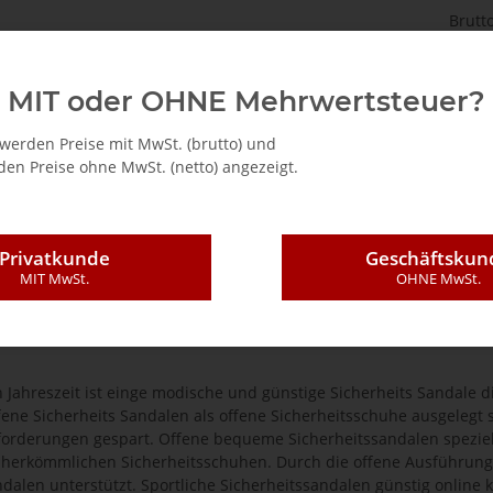
Brutt
Die grüne Sicherheit
Events
Karriere
Partner
MIT oder OHNE Mehrwertsteuer?
werden Preise mit MwSt. (brutto) und
en Preise ohne MwSt. (netto) angezeigt.
Privatkunde
Geschäftskun
e
MIT MwSt.
OHNE MwSt.
ssandale
 Jahreszeit ist einge modische und günstige Sicherheits Sandale di
ene Sicherheits Sandalen als offene Sicherheitsschuhe ausgelegt
forderungen gespart. Offene bequeme Sicherheitssandalen speziel
u herkömmlichen Sicherheitsschuhen. Durch die offene Ausführung 
dalen unterstützt. Sportliche Sicherheitssandalen günstig online 