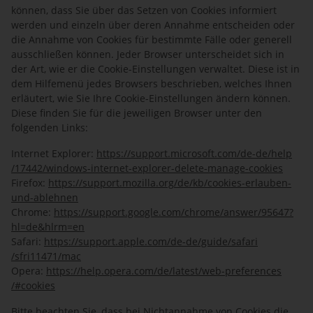
können, dass Sie über das Setzen von Cookies informiert
werden und einzeln über deren Annahme entscheiden oder
die Annahme von Cookies für bestimmte Fälle oder generell
ausschließen können. Jeder Browser unterscheidet sich in
der Art, wie er die Cookie-Einstellungen verwaltet. Diese ist in
dem Hilfemenü jedes Browsers beschrieben, welches Ihnen
erläutert, wie Sie Ihre Cookie-Einstellungen ändern können.
Diese finden Sie für die jeweiligen Browser unter den
folgenden Links:
Internet Explorer:
https://support.microsoft.com
/de-de
/help
/17442
/windows-internet-explorer-delete-manage-cookies
Firefox:
https://support.mozilla.org
/de
/kb
/cookies-erlauben-
und-ablehnen
Chrome:
https://support.google.com
/chrome
/answer
/95647
?
hl=de
&hlrm=en
Safari:
https://support.apple.com
/de-de
/guide
/safari
/sfri11471
/mac
Opera:
https://help.opera.com
/de
/latest
/web-preferences
/#cookies
Bitte beachten Sie, dass bei Nichtannahme von Cookies die