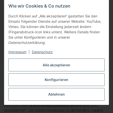
Wie wir Cookies & Co nutzen
11.2
WIDERSPRUCHSRECHT
Durch Klicken auf „Alle akzeptieren“ gestatten Sie den
WENN WIR IM RAHMEN EINER INTERESSENABWÄGUNG IHRE
Einsatz folgender Dienste auf unserer Website: YouTube,
PERSONENBEZOGENEN DATEN AUFGRUND UNSERES
Vimeo. Sie können die Einstellung jederzeit ändern
ÜBERWIEGENDEN BERECHTIGTEN INTERESSES VERARBEITEN,
(Fingerabdruck-Icon links unten). Weitere Details finden
HABEN SIE DAS JEDERZEITIGE RECHT, AUS GRÜNDEN, DIE SICH
Sie unter
Konfigurieren
und in unserer
AUS IHRER BESONDEREN SITUATION ERGEBEN, GEGEN DIESE
Datenschutzerklärung
.
VERARBEITUNG WIDERSPRUCH MIT WIRKUNG FÜR DIE
ZUKUNFT EINZULEGEN.
Impressum
|
Datenschutz
MACHEN SIE VON IHREM WIDERSPRUCHSRECHT GEBRAUCH,
BEENDEN WIR DIE VERARBEITUNG DER BETROFFENEN DATEN.
EINE WEITERVERARBEITUNG BLEIBT ABER VORBEHALTEN,
Alle akzeptieren
WENN WIR ZWINGENDE SCHUTZWÜRDIGE GRÜNDE FÜR DIE
VERARBEITUNG NACHWEISEN KÖNNEN, DIE IHRE
Konfigurieren
INTERESSEN, GRUNDRECHTE UND GRUNDFREIHEITEN
ÜBERWIEGEN, ODER WENN DIE VERARBEITUNG DER
GELTENDMACHUNG, AUSÜBUNG ODER VERTEIDIGUNG VON
Ablehnen
RECHTSANSPRÜCHEN DIENT.
WERDEN IHRE PERSONENBEZOGENEN DATEN VON UNS
VERARBEITET, UM DIREKTWERBUNG ZU BETREIBEN, HABEN