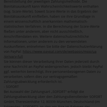
Bereitstellung der jeweiligen Zahlungsmethode. Die
Bonitätsauskunft kann Wahrscheinlichkeitswerte enthalten
(sog. Score-Werte). Soweit Score-Werte in das Ergebnis der
Bonitätsauskunft einfließen, haben sie ihre Grundlage in
einem wissenschaftlich anerkannten mathematisch-
statistischen Verfahren. In die Berechnung der Score-Werte
fließen unter anderem, aber nicht ausschließlich,
Anschriftendaten ein. Weitere datenschutzrechtliche
Informationen, unter anderem zu den verwendeten
Auskunfteien, entnehmen Sie bitte der Datenschutzerklärung
von PayPal:
https://www.paypal.com
/de
/webapps
/mpp
/ua
/privacy-full
Sie können dieser Verarbeitung Ihrer Daten jederzeit durch
eine Nachricht an PayPal widersprechen. Jedoch bleibt PayPal
ggf. weiterhin berechtigt, Ihre personenbezogenen Daten zu
verarbeiten, sofern dies zur vertragsgemäßen
Zahlungsabwicklung erforderlich ist.
- SOFORT
Bei Auswahl der Zahlungsart „SOFORT“ erfolgt die
Zahlungsabwicklung über den Zahlungsdienstleister SOFORT
GmbH, Theresienhöhe 12, 80339 München, Deutschland (im
Folgenden „SOFORT“), an den wir Ihre im Rahmen des