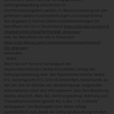
Zahlungsabwicklung erforderlich ist.
Ihre Personenangaben werden in Übereinstimmung mit den
geltenden Datenschutzbestimmungen und entsprechend
den Angaben in Klarnas Datenschutzbestimmungen für
Betroffene mit Sitz in Deutschland
https://cdn.klarna.com
/1.0
/shared
/content
/legal
/terms
/0
/de_de
/privacy
bzw. für Betroffene mit Sitz in Österreich
https://cdn.klarna.com
/1.0
/shared
/content
/legal
/terms
/0
/de_at
/privacy
behandelt.
- Mollie
Wenn Sie sich für eine Zahlungsart des
Paymentdienstleisters Mollie entscheiden, erfolgt die
Zahlungsabwicklung über den Paymentdienstleister Mollie
B.V., Keizersgracht 313, 1016 EE Amsterdam, Niederlande, an
den wir Ihre im Rahmen des Bestellvorgangs mitgeteilten
Informationen nebst den Informationen über Ihre Bestellung
(Name, Anschrift, IBAN, BIC, Rechnungsbetrag, Währung und
Transaktionsnummer) gemäß Art. 6 Abs. 1 lit. b DSGVO
weitergeben. Die Weitergabe Ihrer Daten erfolgt
ausschließlich zum Zweck der Zahlungsabwicklung mit dem