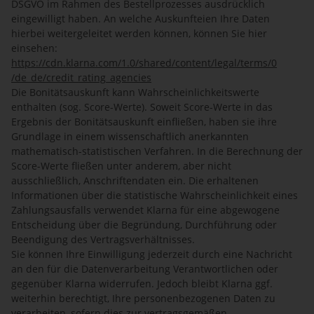
DSGVO im Rahmen des Bestellprozesses ausdrücklich
eingewilligt haben. An welche Auskunfteien Ihre Daten
hierbei weitergeleitet werden können, können Sie hier
einsehen:
https://cdn.klarna.com
/1.0
/shared
/content
/legal
/terms
/0
/de_de
/credit_rating_agencies
Die Bonitätsauskunft kann Wahrscheinlichkeitswerte
enthalten (sog. Score-Werte). Soweit Score-Werte in das
Ergebnis der Bonitätsauskunft einfließen, haben sie ihre
Grundlage in einem wissenschaftlich anerkannten
mathematisch-statistischen Verfahren. In die Berechnung der
Score-Werte fließen unter anderem, aber nicht
ausschließlich, Anschriftendaten ein. Die erhaltenen
Informationen über die statistische Wahrscheinlichkeit eines
Zahlungsausfalls verwendet Klarna für eine abgewogene
Entscheidung über die Begründung, Durchführung oder
Beendigung des Vertragsverhältnisses.
Sie können Ihre Einwilligung jederzeit durch eine Nachricht
an den für die Datenverarbeitung Verantwortlichen oder
gegenüber Klarna widerrufen. Jedoch bleibt Klarna ggf.
weiterhin berechtigt, Ihre personenbezogenen Daten zu
verarbeiten, sofern dies zur vertragsgemäßen