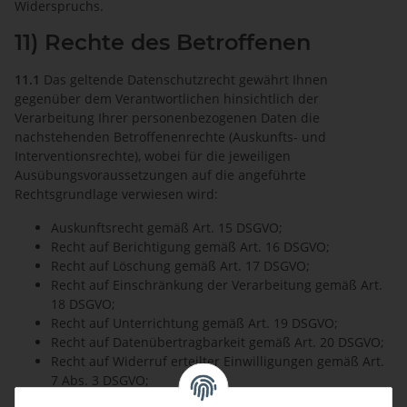
Widerspruchs.
11) Rechte des Betroffenen
11.1
Das geltende Datenschutzrecht gewährt Ihnen
gegenüber dem Verantwortlichen hinsichtlich der
Verarbeitung Ihrer personenbezogenen Daten die
nachstehenden Betroffenenrechte (Auskunfts- und
Interventionsrechte), wobei für die jeweiligen
Ausübungsvoraussetzungen auf die angeführte
Rechtsgrundlage verwiesen wird:
Auskunftsrecht gemäß Art. 15 DSGVO;
Recht auf Berichtigung gemäß Art. 16 DSGVO;
Recht auf Löschung gemäß Art. 17 DSGVO;
Recht auf Einschränkung der Verarbeitung gemäß Art.
18 DSGVO;
Recht auf Unterrichtung gemäß Art. 19 DSGVO;
Recht auf Datenübertragbarkeit gemäß Art. 20 DSGVO;
Recht auf Widerruf erteilter Einwilligungen gemäß Art.
7 Abs. 3 DSGVO;
Recht auf Beschwerde gemäß Art. 77 DSGVO.