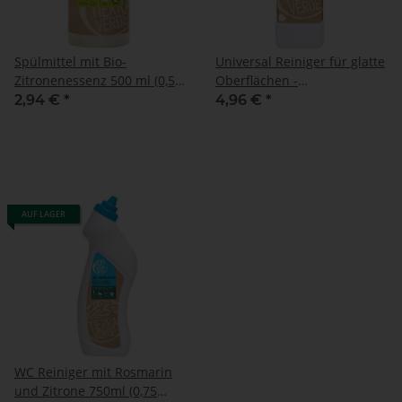
Spülmittel mit Bio-
Universal Reiniger für glatte
Zitronenessenz 500 ml (0,5
Oberflächen -
Liter) Flasche
Reinigungsmittel 1000 ml (1
2,94 €
*
4,96 €
*
Liter) Flasche
AUF LAGER
WC Reiniger mit Rosmarin
und Zitrone 750ml (0,75