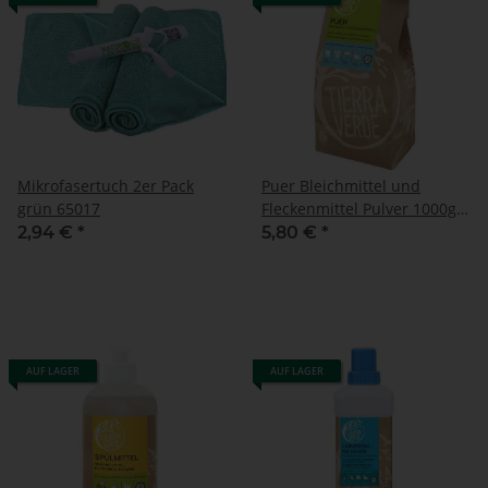
Mikrofasertuch 2er Pack
Puer Bleichmittel und
grün 65017
Fleckenmittel Pulver 1000g
(1 kg) Papiertüte
2,94 €
*
5,80 €
*
AUF LAGER
AUF LAGER