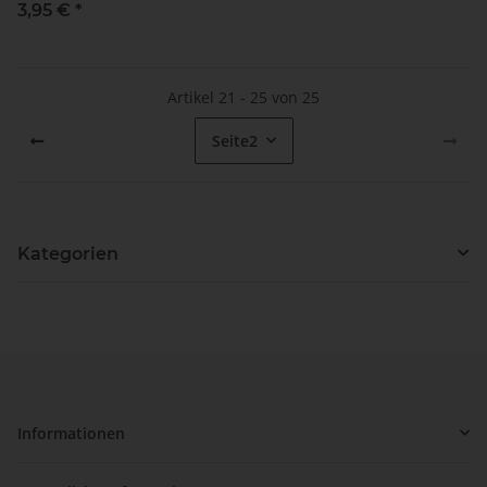
Liter) Flasche
3,95 €
*
Artikel 21 - 25 von 25
Seite
2
Kategorien
Informationen