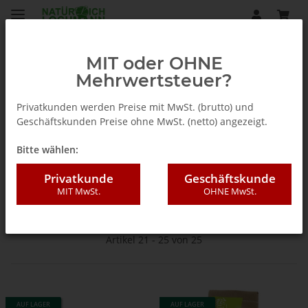
MIT oder OHNE
Mehrwertsteuer?
Reinigung und Pflege
Privatkunden werden Preise mit MwSt. (brutto) und
Geschäftskunden Preise ohne MwSt. (netto) angezeigt.
Bad und WC
Bitte wählen:
Privatkunde
Geschäftskunde
MIT MwSt.
OHNE MwSt.
Filter und Sortierung
Artikel 21 - 25 von 25
AUF LAGER
AUF LAGER