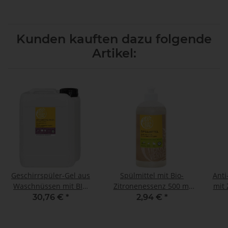
Kunden kauften dazu folgende
Artikel:
Geschirrspüler-Gel aus
Spülmittel mit Bio-
Anti
Waschnüssen mit BIO
Zitronenessenz 500 ml
mit Z
Orangenextrakt 5 Liter
(0,5 Liter) Flasche
30,76 €
*
2,94 €
*
Nachfüllkanister