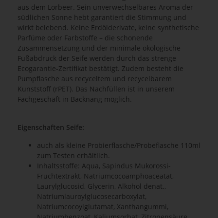
aus dem Lorbeer. Sein unverwechselbares Aroma der
südlichen Sonne hebt garantiert die Stimmung und
wirkt belebend. Keine Erdölderivate, keine synthetische
Parfüme oder Farbstoffe – die schonende
Zusammensetzung und der minimale ökologische
Fußabdruck der Seife werden durch das strenge
Ecogarantie-Zertifikat bestätigt. Zudem besteht die
Pumpflasche aus recyceltem und recycelbarem
Kunststoff (rPET). Das Nachfüllen ist in unserem
Fachgeschäft in Backnang möglich.
Eigenschaften Seife:
auch als kleine Probierflasche/Probeflasche 110ml
zum Testen erhältlich.
Inhaltsstoffe: Aqua, Sapindus Mukorossi-
Fruchtextrakt, Natriumcocoamphoaceatat,
Laurylglucosid, Glycerin, Alkohol denat.,
Natriumlauroylglucosecarboxylat,
Natriumcocoylglutamat, Xanthangummi,
Natriumbenzoat, Kaliumsorbat, Zitronensäure,