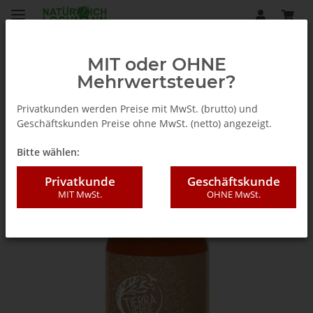
MIT oder OHNE
Mehrwertsteuer?
Zurück zur Liste
Reinigung und Pflege
Privatkunden werden Preise mit MwSt. (brutto) und
Geschäftskunden Preise ohne MwSt. (netto) angezeigt.
Bitte wählen:
Privatkunde
Geschäftskunde
MIT MwSt.
OHNE MwSt.