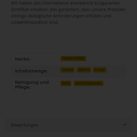
Wir haben das international anerkannte Ecogarantie-
Zertifikat erhalten, das garantiert, dass unsere Produkte
strenge ökologische Anforderungen erfüllen und
umweltfreundlich sind.
Produkteigenschaft
Wert
Marke:
TIERRA VERDE
110 ml
500 ml
5 Liter
Inhaltsmenge:
Reinigung und
Seife
Nachfüllkanister
Pflege:
Bewertungen