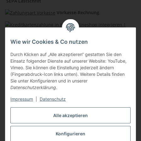
SEPA Lastschrift
Vorkasse-Rechnung
.
Kreditkartenzahlung
Wie wir Cookies & Co nutzen
Lochmann Shops
Durch Klicken auf „Alle akzeptieren“ gestatten Sie den
Einsatz folgender Dienste auf unserer Website: YouTube,
Berufsbekleidung Mayer
Vimeo. Sie können die Einstellung jederzeit ändern
(Fingerabdruck-Icon links unten). Weitere Details finden
Natürlich Lochmann
Sie unter
Konfigurieren
und in unserer
Datenschutzerklärung
.
Sportlich Lochmann
Impressum
|
Datenschutz
Alle akzeptieren
Vertrag widerrufen
Konfigurieren