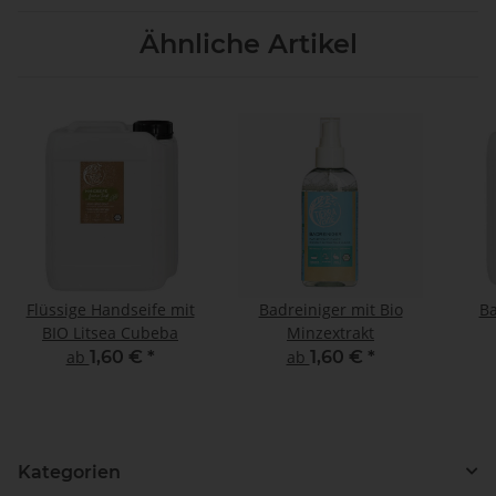
Ähnliche Artikel
Flüssige Handseife mit
Badreiniger mit Bio
Ba
BIO Litsea Cubeba
Minzextrakt
ab
1,60 €
*
ab
1,60 €
*
Kategorien