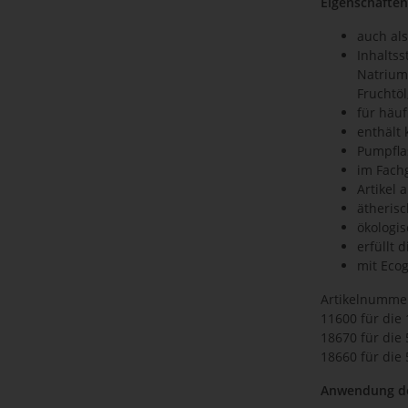
Eigenschaften 
auch als
Inhaltss
Natrium
Fruchtöl
für häu
enthält 
Pumpfla
im Fachg
Artikel 
ätherisc
ökologis
erfüllt 
mit Eco
Artikelnumme
11600 für die 
18670 für die 
18660 für die 
Anwendung de