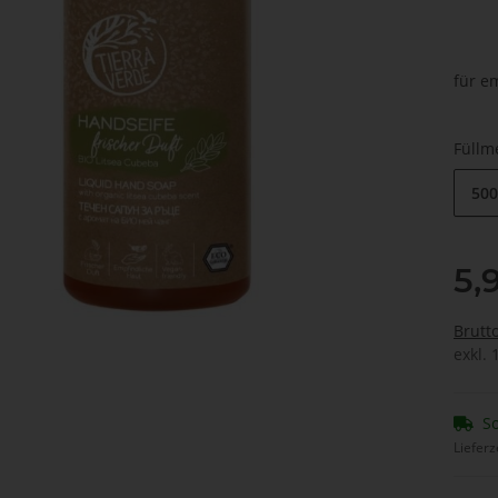
für em
Füll
500
5,
Brutt
exkl. 
So
Lieferz