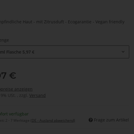
pfindliche Haut - mit Zitrusduft - Ecogarantie - Vegan friendly
menge
ml Flasche
5,97 €
97 €
opreise anzeigen
19% USt. , zzgl.
Versand
fort verfügbar
Frage zum Artikel
eit:
2 - 7 Werktage
(DE - Ausland abweichend)