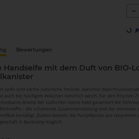
Loading...
ung
Bewertungen
e Handseife mit dem Duft von BIO-Lo
lkanister
ser Seife sind sanfte natürliche Tenside, darunter Waschnussextra
ut auch bei häufigem Waschen natürlich weich. Für den frischen Zi
hselbares Aroma der südlichen Sonne hebt garantiert die Stimmung
Farbstoffe – die schonende Zusammensetzung und der minimale ö
rtifikat bestätigt. Zudem besteht die Pumpflasche aus recyceltem 
eschäft in Backnang möglich.