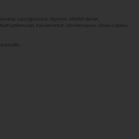
eatat, Laurylglucosid, Glycerin, Alkohol denat.,
Natriumbenzoat, Kaliumsorbat, Zitronensäure, Litsea-Cubeba-
Farbstoffe.