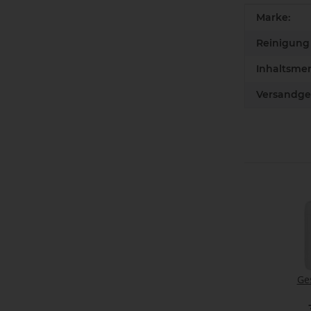
Produkteig
Wert
Marke:
Reinigung 
Inhaltsme
Versandge
Ge
W