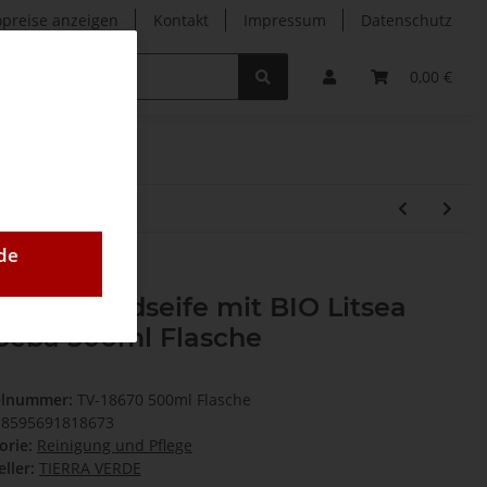
opreise anzeigen
Kontakt
Impressum
Datenschutz
0,00 €
de
ssige Handseife mit BIO Litsea
beba 500ml Flasche
elnummer:
TV-18670 500ml Flasche
8595691818673
orie:
Reinigung und Pflege
ller:
TIERRA VERDE