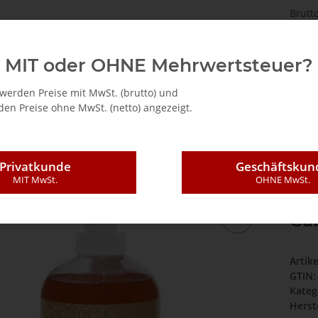
Brutt
Die grüne Sicherheit
Events
Karriere
Partner
MIT oder OHNE Mehrwertsteuer?
werden Preise mit MwSt. (brutto) und
en Preise ohne MwSt. (netto) angezeigt.
dseife mit BIO Litsea Cubeba
Privatkunde
Geschäftskun
MIT MwSt.
OHNE MwSt.
Flü
Cu
Artik
GTIN:
Kateg
Herste