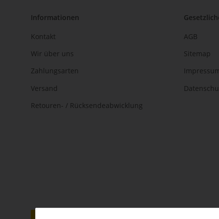
Informationen
Gesetzlich
Kontakt
AGB
Wir über uns
Sitemap
Zahlungsarten
Impressu
Versand
Datenschu
Retouren- / Rücksendeabwicklung