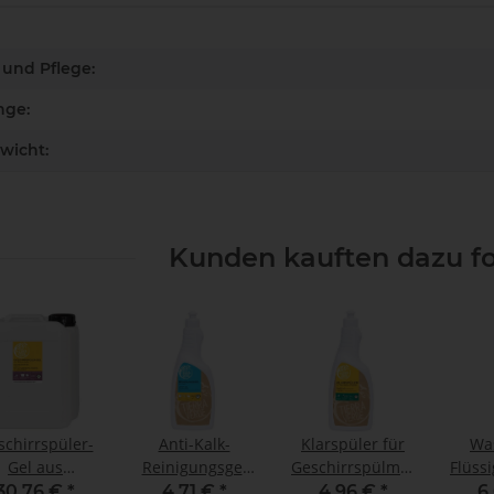
enschaft
und Pflege:
nge:
wicht:
Kunden kauften dazu fo
schirrspüler-
Anti-Kalk-
Klarspüler für
Wa
Gel aus
Reinigungsgel
Geschirrspülmaschinen
Flüss
aschnüssen
mit Zitrone 750
750 ml (0,75
m
30,76 €
*
4,71 €
*
4,96 €
*
6