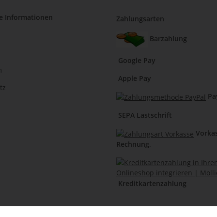
e Informationen
Zahlungsarten
Barzahlung
Google Pay
m
Apple Pay
tz
Pa
SEPA Lastschrift
Vorka
Rechnung
.
Kreditkartenzahlung