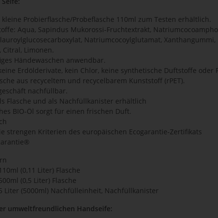
Seife:
 kleine Probierflasche/Probeflasche 110ml zum Testen erhältlich.
toffe: Aqua, Sapindus Mukorossi-Fruchtextrakt, Natriumcocoamphoac
lauroylglucosecarboxylat, Natriumcocoylglutamat, Xanthangummi, 
, Citral, Limonen.
figes Händewaschen anwendbar.
keine Erdölderivate, kein Chlor, keine synthetische Duftstoffe oder 
sche aus recyceltem und recycelbarem Kunststoff (rPET).
eschäft nachfüllbar.
als Flasche und als Nachfüllkanister erhältlich
hes BIO-Öl sorgt für einen frischen Duft.
ch
die strengen Kriterien des europäischen Ecogarantie-Zertifikats
garantie®
rn
110ml (0,11 Liter) Flasche
500ml (0,5 Liter) Flasche
5 Liter (5000ml) Nachfülleinheit, Nachfüllkanister
r umweltfreundlichen Handseife: