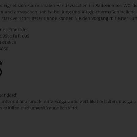
ife eignet sich zur normalen Händewaschen im Badezimmer, WC, de
gen und abwaschen und ist bei Jung und Alt gleichermaßen beliebt.
 stark verschmutzter Hände können Sie den Vorgang mit einer Luff
er Produkte:
8595691811605
1818673
8666
Standard
international anerkannte Ecogarantie-Zertifikat erhalten, das gara
 erfüllen und umweltfreundlich sind.