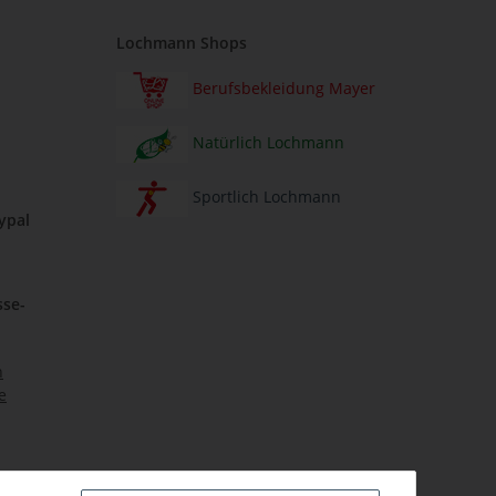
Lochmann Shops
Berufsbekleidung Mayer
Natürlich Lochmann
Sportlich Lochmann
ypal
sse-