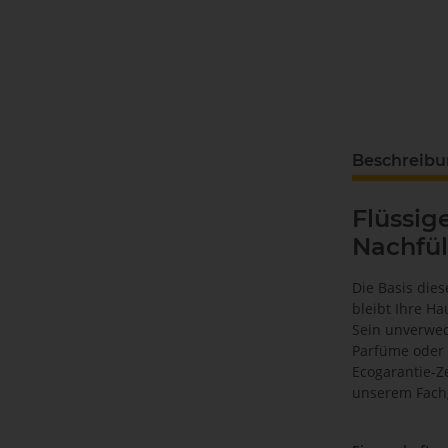
Beschreib
Flüssig
Nachfül
Die Basis die
bleibt Ihre Ha
Sein unverwec
Parfüme oder 
Ecogarantie-Ze
unserem Fachg