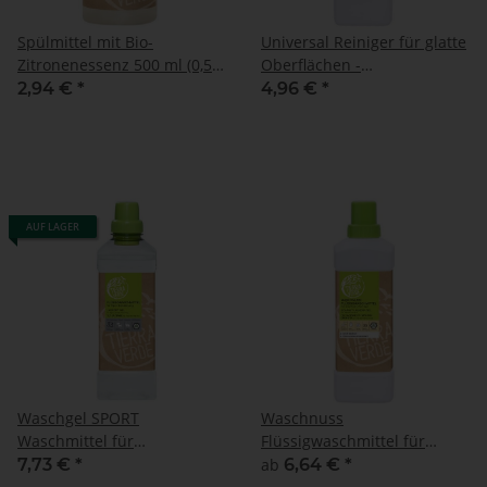
Spülmittel mit Bio-
Universal Reiniger für glatte
Zitronenessenz 500 ml (0,5
Oberflächen -
Liter) Flasche
Reinigungsmittel 1000 ml (1
2,94 €
*
4,96 €
*
Liter) Flasche
AUF LAGER
Waschgel SPORT
Waschnuss
Waschmittel für
Flüssigwaschmittel für
Sportbekleidung mit BIO-
empfindliche Haut
7,73 €
*
ab
6,64 €
*
Eukalyptusöl 1000ml (1 Liter)