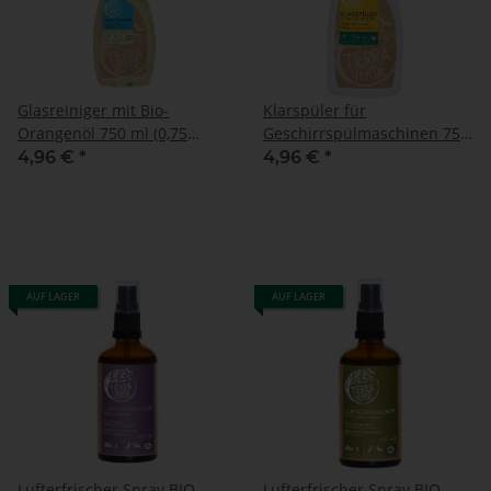
Glasreiniger mit Bio-
Klarspüler für
Orangenöl 750 ml (0,75
Geschirrspülmaschinen 750
Liter) Flasche
ml (0,75 Liter) Flasche
4,96 €
*
4,96 €
*
AUF LAGER
AUF LAGER
Lufterfrischer Spray BIO
Lufterfrischer Spray BIO