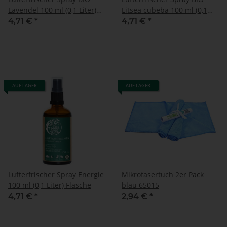
Lavendel 100 ml (0,1 Liter)
Litsea cubeba 100 ml (0,1
Flasche
Liter) Flasche
4,71 €
*
4,71 €
*
AUF LAGER
AUF LAGER
Lufterfrischer Spray Energie
Mikrofasertuch 2er Pack
100 ml (0,1 Liter) Flasche
blau 65015
4,71 €
*
2,94 €
*