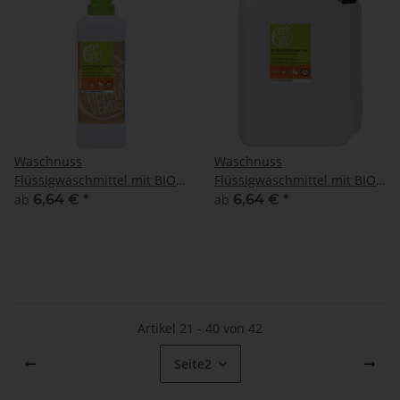
Waschnuss
Waschnuss
Flüssigwaschmittel mit BIO
Flüssigwaschmittel mit BIO
Orangenöl
Orangenöl
ab
6,64 €
*
ab
6,64 €
*
Artikel 21 - 40 von 42
Seite
2