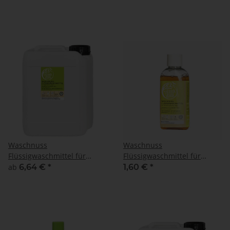
Flasche
Waschnuss
Waschnuss
Flüssigwaschmittel für
Flüssigwaschmittel für
empfindliche Haut
empfindliche Haut
ab
6,64 €
*
1,60 €
*
Probeflasche