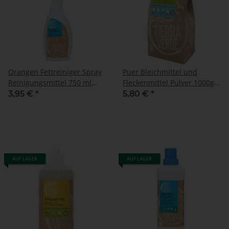
Orangen Fettreiniger Spray
Puer Bleichmittel und
Reinigungsmittel 750 ml
Fleckenmittel Pulver 1000g
(0,75 Liter) Flasche
(1 kg) Papiertüte
3,95 €
*
5,80 €
*
AUF LAGER
AUF LAGER