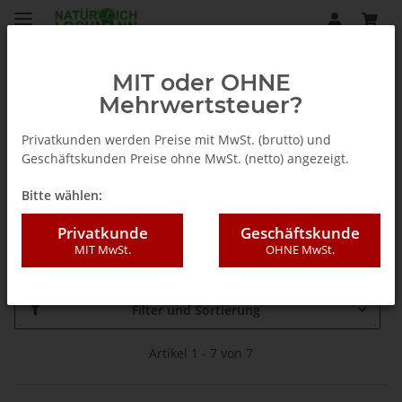
MIT oder OHNE
Mehrwertsteuer?
Startseite
Privatkunden werden Preise mit MwSt. (brutto) und
Geschäftskunden Preise ohne MwSt. (netto) angezeigt.
Schnürung
Bitte wählen:
Privatkunde
Geschäftskunde
Schuhe mit Schnürsenkel
MIT MwSt.
OHNE MwSt.
Filter und Sortierung
Artikel 1 - 7 von 7