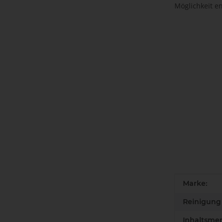
Möglichkeit en
Produkteig
Wert
Marke:
Reinigung 
Inhaltsme