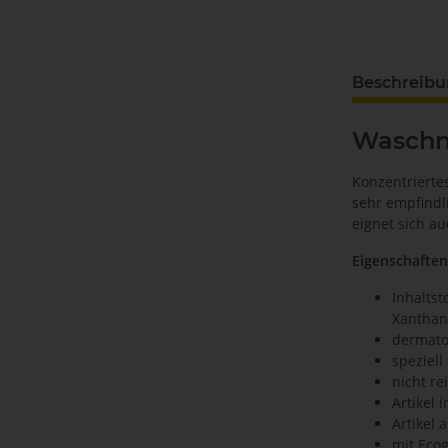
Beschreib
Waschnu
Konzentrierte
sehr empfindl
eignet sich a
Eigenschaften
Inhaltst
Xantha
dermato
speziell
nicht re
Artikel 
Artikel 
mit Eco