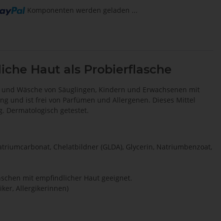
Komponenten werden geladen ...
che Haut als Probierflasche
en und Wäsche von Säuglingen, Kindern und Erwachsenen mit
g und ist frei von Parfümen und Allergenen. Dieses Mittel
. Dermatologisch getestet.
Natriumcarbonat, Chelatbildner (GLDA), Glycerin, Natriumbenzoat,
enschen mit empfindlicher Haut geeignet.
ker, Allergikerinnen)