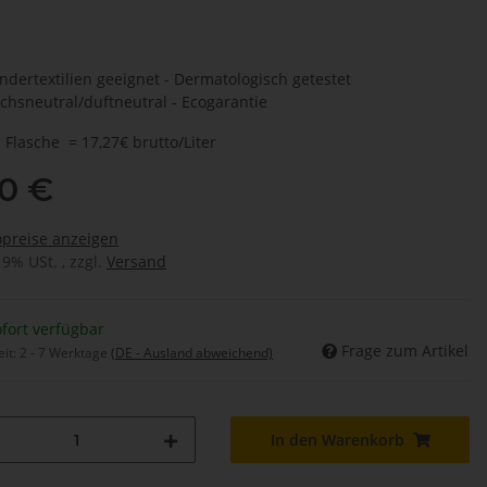
indertextilien geeignet - Dermatologisch getestet
uchsneutral/duftneutral - Ecogarantie
 Flasche = 17,27€ brutto/Liter
60 €
opreise anzeigen
19% USt. , zzgl.
Versand
fort verfügbar
Frage zum Artikel
eit:
2 - 7 Werktage
(DE - Ausland abweichend)
In den Warenkorb