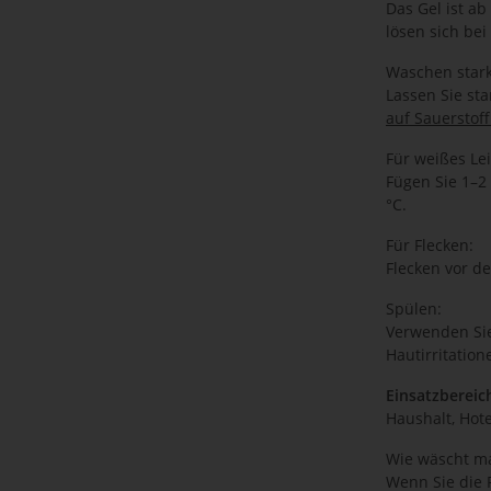
Das Gel ist a
lösen sich bei
Waschen star
Lassen Sie st
auf Sauerstoff
Für weißes Lei
Fügen Sie 1–2 
°C.
Für Flecken:
Flecken vor d
Spülen:
Verwenden Sie
Hautirritation
Einsatzbereic
Haushalt, Hot
Wie wäscht ma
Wenn Sie die 