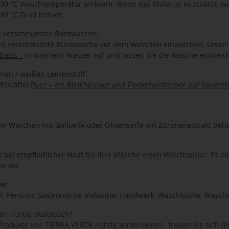
b 30 °C Waschtemperatur wirksam. Wenn das Material es zulässt, w
 40 °C Grad besser.
k verschmutzter Buntwäsche:
ark verschmutzte Buntwäsche vor dem Waschen einweichen. Lösen S
basis –
in warmem Wasser auf und lassen Sie die Wäsche einweich
nen / weißen Leinenstoff:
Esslöffel
Puer – ein Bleichpulver und Fleckenentferner auf Sauersto
em Waschen mit Gallseife oder Olivenseife mit Zitronenextrakt beh
 bei empfindlicher Haut für Ihre Wäsche einen Weichspüler. Es en
en vor.
he:
el, Pension, Gastronomie, Industrie, Handwerk, Waschküche, Wasch
n richtig ökologisch?
Produkte von TIERRA VERDE richtig kombinieren , freuen Sie sich j