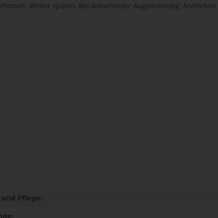
tfernen. Weiter spülen. Bei anhaltender Augenreizung: Ärztlichen 
enschaft
und Pflege:
nge: