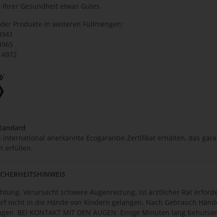
 Ihrer Gesundheit etwas Gutes.
er Produkte in weiteren Füllmengen:
4941
4965
14972
Standard
international anerkannte Ecogarantie-Zertifikat erhalten, das gara
 erfüllen.
ICHERHEITSHINWEIS
htung. Verursacht schwere Augenreizung. Ist ärztlicher Rat erford
rf nicht in die Hände von Kindern gelangen. Nach Gebrauch Händ
agen. BEI KONTAKT MIT DEN AUGEN: Einige Minuten lang behutsam