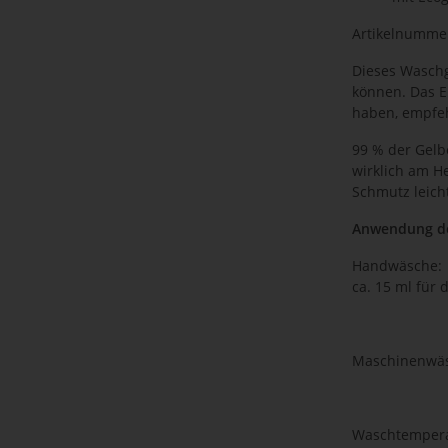
Artikelnummer
Dieses Waschg
können. Das E
haben, empfeh
99 % der Gelb
wirklich am H
Schmutz leicht
Anwendung de
Handwäsche:
ca. 15 ml für
Maschinenwäs
Waschtempera