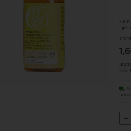
Für K
- ger
110ml
1,
Brutt
exkl. 
So
Lieferz
Loading...