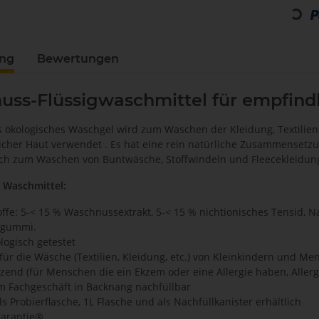
ung
Bewertungen
ss-Flüssigwaschmittel für empfindli
s ökologisches Waschgel wird zum Waschen der Kleidung, Textili
icher Haut verwendet . Es hat eine rein natürliche Zusammensetzun
uch zum Waschen von Buntwäsche, Stoffwindeln und Fleecekleidung
 Waschmittel:
offe: 5-< 15 % Waschnussextrakt, 5-< 15 % nichtionisches Tensid, 
ngummi.
logisch getestet
 für die Wäsche (Textilien, Kleidung, etc.) von Kleinkindern und M
izend (für Menschen die ein Ekzem oder eine Allergie haben, Allergi
im Fachgeschäft in Backnang nachfüllbar
als Probierflasche, 1L Flasche und als Nachfüllkanister erhältlich
garantie®