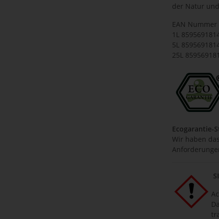
der Natur und
EAN Nummer d
1L 859569181
5L 859569181
25L 85956918
Ecogarantie-
Wir haben das 
Anforderungen
S
Ac
Da
tr