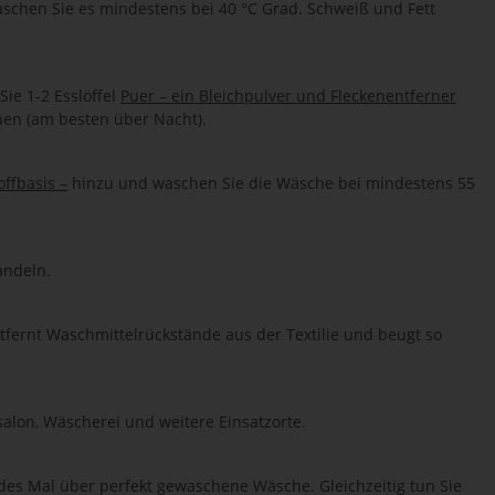
aschen Sie es mindestens bei 40 °C Grad. Schweiß und Fett
ie 1-2 Esslöffel
Puer – ein Bleichpulver und Fleckenentferner
en (am besten über Nacht).
ffbasis –
hinzu und waschen Sie die Wäsche bei mindestens 55
andeln.
tfernt Waschmittelrückstände aus der Textilie und beugt so
salon, Wäscherei und weitere Einsatzorte.
edes Mal über perfekt gewaschene Wäsche. Gleichzeitig tun Sie