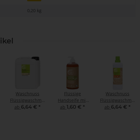
0,20 kg
ikel
Waschnuss
Flüssige
Waschnuss
tel
Flüssigwaschmittel
Handseife mit
Flüssigwaschmittel
für empfindliche
BIO Litsea
mit BIO
ab
6,64 €
*
ab
1,60 €
*
ab
6,64 €
*
Haut
Cubeba
Orangenöl