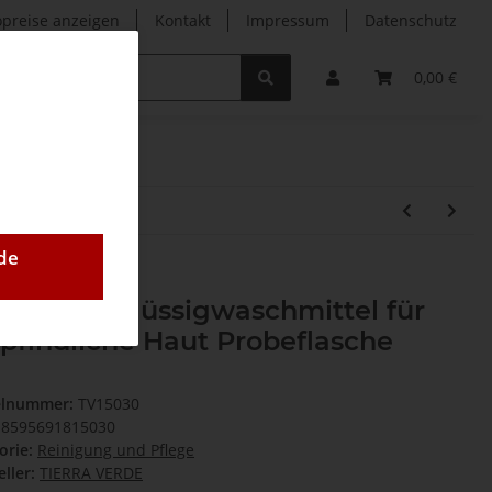
opreise anzeigen
Kontakt
Impressum
Datenschutz
0,00 €
de
schnuss Flüssigwaschmittel für
findliche Haut Probeflasche
elnummer:
TV15030
8595691815030
orie:
Reinigung und Pflege
ller:
TIERRA VERDE