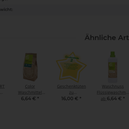
wicht:
Ähnliche Art
RT
Color
Geschenktüten
Waschnuss
ür
Waschmittel
zu
Flüssigwaschmit
ung
Waschpulver für
verschiedenen
für empfindliche
6,64 €
*
16,00 €
*
ab
6,64 €
*
farbige Textilien
Anlässen -
Haut
l
850g
Nachhaltige
r)
Papierbeutel
Geschenke Set 2