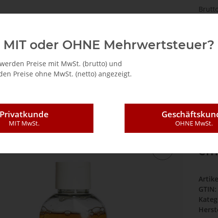
Brutt
Die grüne Sicherheit
Events
Karriere
Partner
MIT oder OHNE Mehrwertsteuer?
werden Preise mit MwSt. (brutto) und
en Preise ohne MwSt. (netto) angezeigt.
üssigwaschmittel für empfindliche Haut Probeflasche
Privatkunde
Geschäftskun
MIT MwSt.
OHNE MwSt.
Wa
emp
Artik
GTIN:
Kateg
Herste