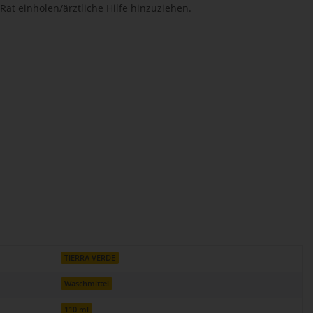
Rat einholen/ärztliche Hilfe hinzuziehen.
TIERRA VERDE
Waschmittel
110 ml