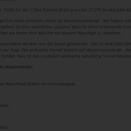
 15030 für die 110ml Flasche (Preis pro Liter 27,27€ brutto) EAN 
el hat einen erhöhten Anteil an Waschnussextrakt . Wir haben nat
rgebnis ist eine wunderbar saubere Wäsche ohne irritierende Che
len wir Ihnen Ihre Wäsche mit diesem Waschgel zu waschen.
estandteile werden aus der Natur gewonnen . Gel ist eine tolle O
erzen liegt. Die wirksame Formel basiert auf Waschnussextrakt . W
 bindet. Neu ist das zusätzlich wirksame natürliche Tensid Alkylpo
s Waschmittels:
 das Waschbad (halbe Verschlusskappe).
che:
tur: